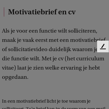
Motivatiebrief en cv
Als je voor een functie wilt solliciteren,
maak je vaak eerst met een motivatiebrief
of sollicitatievideo duidelijk waarom je
F
e
die functie wilt. Met je cv (het curriculum
e
d
vitae) laat je zien welke ervaring je hebt
b
a
opgedaan.
c
k
In een motivatiebrief licht je toe waarom je
solliciteert. Zo'n brief kan in de vorm van een mail