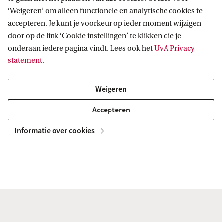
‘Weigeren’ om alleen functionele en analytische cookies te
accepteren. Je kunt je voorkeur op ieder moment wijzigen
Het
sollicitatiedossier
is begin 2023 onder redactie
door op de link ‘Cookie instellingen’ te klikken die je
van de Taalwinkel herzien door vier HvA-studenten
onderaan iedere pagina vindt. Lees ook het
UvA Privacy
statement
.
van de opleiding HRM: Gloria Ameyaw en Romane
de Nas (teksten) en Gulsum Acar en Julia Walters
Weigeren
(scripts). De video's zijn geschoten en gemonteerd
Accepteren
door Jade Egas Vasco, HvA-student bij de opleiding
Creative Business.
Informatie over cookies
Motivatiebrief
In een motivatiebrief licht je toe waarom je solliciteert.
Zo'n brief kan in de vorm van een mail zijn, maar ook