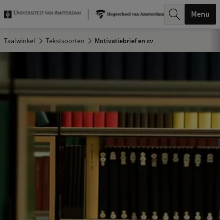
k
Menu
.
Taalwinkel
Tekstsoorten
Motivatiebrief en cv
.
.