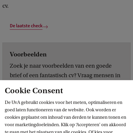
cv.
De laatste check
Voorbeelden
Zoek je naar voorbeelden van een goede
brief of een fantastisch cv? Vraag mensen in
je omgeving, of kijk of je mogelijke
Cookie Consent
werkgever zelf al tips geeft. De
Rijksoverheid
De UvA gebruikt cookies voor het meten, optimaliseren en
geeft bijvoorbeeld handige tips voor wie
goed laten functioneren van de website. Ook worden er
ambtenaar wil worden.
cookies geplaatst om inhoud van derden te kunnen tonen en
voor marketingdoeleinden. Klik op ‘Accepteren’ om akkoord
te gaan met het plaatsen van alle cookies. Of kies voor