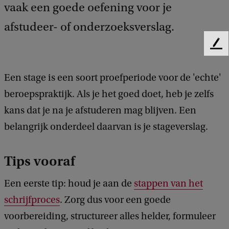
vaak een goede oefening voor je
afstudeer- of onderzoeksverslag.
F
e
e
Een stage is een soort proefperiode voor de 'echte'
d
beroepspraktijk. Als je het goed doet, heb je zelfs
b
a
kans dat je na je afstuderen mag blijven. Een
c
belangrijk onderdeel daarvan is je stageverslag.
k
Tips vooraf
Een eerste tip: houd je aan de
stappen van het
schrijfproces
. Zorg dus voor een goede
voorbereiding, structureer alles helder, formuleer