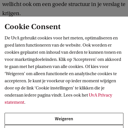
wellicht ook om een goede structuur in je verslag te
krijgen.
Cookie Consent
Het kan zijn dat je opleiding iets anders van je wil
De UvA gebruikt cookies voor het meten, optimaliseren en
dan je opdrachtgever, bijvoorbeeld een uitgebreide
goed laten functioneren van de website. Ook worden er
verantwoording tegenover een korte samenvatting
cookies geplaatst om inhoud van derden te kunnen tonen en
daarvan. Overweeg dan om twee versies te maken:
voor marketingdoeleinden. Klik op ‘Accepteren’ om akkoord
te gaan met het plaatsen van alle cookies. Of kies voor
eentje voor school, eentje voor het bedrijf. Het is
‘Weigeren’ om alleen functionele en analytische cookies te
wel verstandig om de bedrijfsversie als bijlage bij je
accepteren. Je kunt je voorkeur op ieder moment wijzigen
schoolverslag toe te voegen; dan laat je zien dat je
door op de link ‘Cookie instellingen’ te klikken die je
in staat bent om voor meerdere opdrachtgevers
onderaan iedere pagina vindt. Lees ook het
UvA Privacy
statement
.
tegelijk te schrijven.
Weigeren
Meer over de onderdelen van een afstudeerverslag