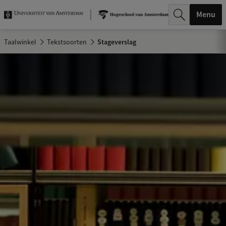
k
Menu
.
Taalwinkel
Tekstsoorten
Stageverslag
.
.