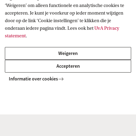
‘Weigeren’ om alleen functionele en analytische cookies te
Over het schrijfproces
accepteren. Je kunt je voorkeur op ieder moment wijzigen
door op de link ‘Cookie instellingen’ te klikken die je
onderaan iedere pagina vindt. Lees ook het
UvA Privacy
De onderdelen van een verslag/scriptie
statement
.
Een verslag of scriptie bestaat uit een aantal vaste
Weigeren
onderdelen. Houd er wel rekening mee dat per instituut,
afdeling, faculteit, domein of opleiding andere afspraken
Accepteren
bestaan over de volgorde, de benaming en het al ...
Informatie over cookies
Bouwstenen van je verslag
Taal en stijl
Bij taal denken mensen vaak meteen aan spelling,