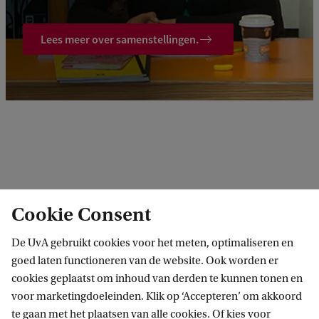
Lees meer over samenstellingen.
Cookie Consent
Schrijven (schrijfproces)
Je hebt het zelf vast al gemerkt: tijdens je studie moet je
De UvA gebruikt cookies voor het meten, optimaliseren en
heel wat schrijven. Verslagen, essays, werkstukken,
goed laten functioneren van de website. Ook worden er
scripties, notulen, aanvragen en ga zo maar door. Er
cookies geplaatst om inhoud van derden te kunnen tonen en
worden aan je schrijfvaardigheid hoge eisen gesteld ...
voor marketingdoeleinden. Klik op ‘Accepteren’ om akkoord
te gaan met het plaatsen van alle cookies. Of kies voor