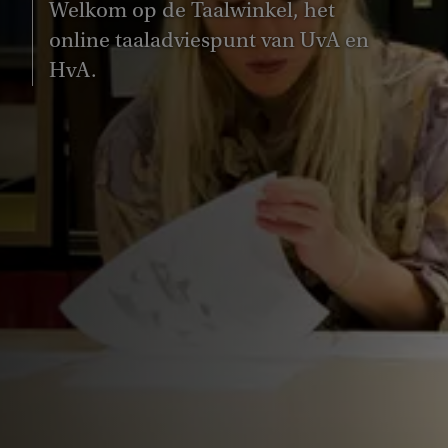
Welkom op de Taalwinkel, het
online taaladviespunt van UvA en
HvA.