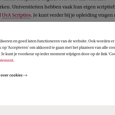
rken. Universiteiten hebben vaak hun eigen scriptie
d
UvA Scripties
. Je kunt verder bij je opleiding vragen
.
liseren en goed laten functioneren van de website. Ook worden er
op ‘Accepteren’ om akkoord te gaan met het plaatsen van alle cook
 Je kunt je voorkeur op ieder moment wijzigen door op de link ‘Cook
tatement
.
 over cookies