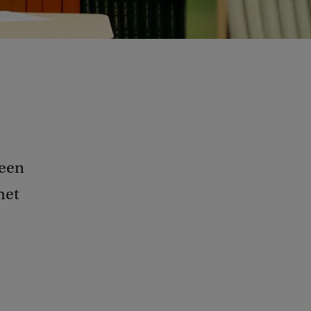
 een
het