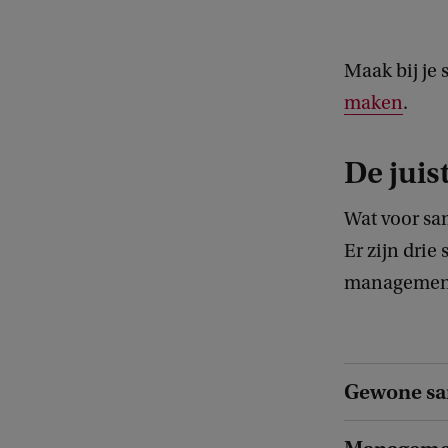
Maak bij je
maken
.
De juis
Wat voor sam
Er zijn dri
managements
Gewone sa