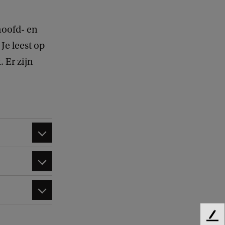
 hoofd- en
Je leest op
 Er zijn
F