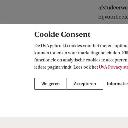
afstudeerwe
bijvoorbeel
voorbeelden
Cookie Consent
De UvA gebruikt cookies voor het meten, optima
Taalwinkel
Studievaardigheden
Samenvatten
kunnen tonen en voor marketingdoeleinden. Klik 
functionele en analytische cookies te accepteren.
iedere pagina vindt. Lees ook het
UvA Privacy s
Taalwinkel
Weigeren
Accepteren
Informatie