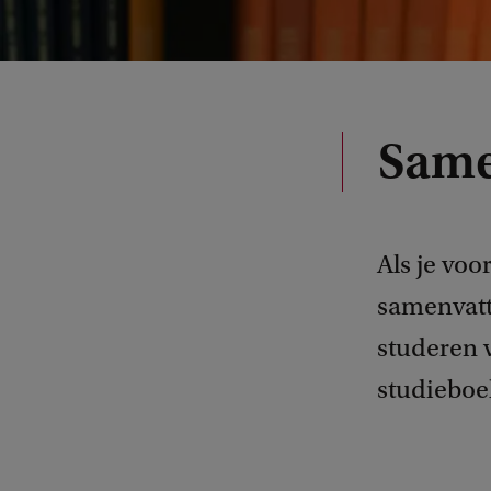
Same
Als je voo
samenvatti
studeren v
studieboek