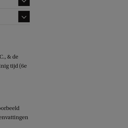
C., & de
nig tijd (6e
oorbeeld
menvattingen