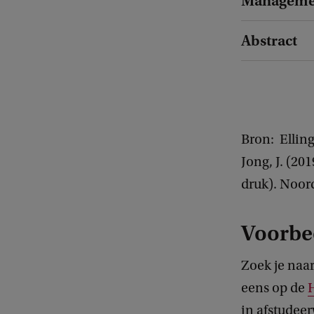
Manageme
Abstract
Bron: Elling
Jong, J. (20
druk). Noord
Voorbe
Zoek je naa
eens op de
in afstudeer