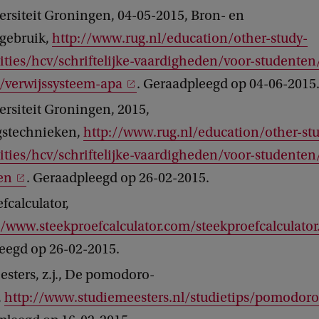
ersiteit Groningen, 04-05-2015, Bron- en
rgebruik,
http://www.rug.nl/education/other-study-
ities/hcv/schriftelijke-vaardigheden/voor-studente
r/verwijssysteem-apa
. Geraadpleegd op 04-06-2015
ersiteit Groningen, 2015,
stechnieken,
http://www.rug.nl/education/other-st
ities/hcv/schriftelijke-vaardigheden/voor-studente
en
. Geraadpleegd op 26-02-2015.
fcalculator,
//www.steekproefcalculator.com/steekproefcalculato
eegd op 26-02-2015.
sters, z.j., De pomodoro-
,
http://www.studiemeesters.nl/studietips/pomodor