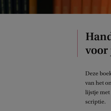
Hand
voor 
Deze boek
van het o
lijstje me
scriptie.