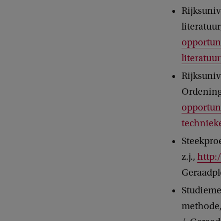
Rijksuniv
literatuu
opportun
literatuu
Rijksuniv
Ordening
opportun
techniek
Steekproe
z.j.,
http:
Geraadpl
Studiemee
methode