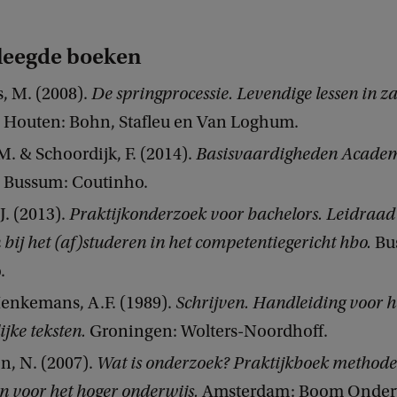
leegde boeken
, M. (2008).
De springprocessie. Levendige lessen in za
Houten: Bohn, Stafleu en Van Loghum.
. & Schoordijk, F. (2014).
Basisvaardigheden Acade
Bussum: Coutinho.
J. (2013).
Praktijkonderzoek voor bachelors. Leidraad
 bij het (af)studeren in het competentiegericht hbo.
Bu
.
enkemans, A.F. (1989).
Schrijven. Handleiding voor he
ijke teksten.
Groningen: Wolters-Noordhoff.
n, N. (2007).
Wat is onderzoek? Praktijkboek methode
n voor het hoger onderwijs.
Amsterdam: Boom Onderw