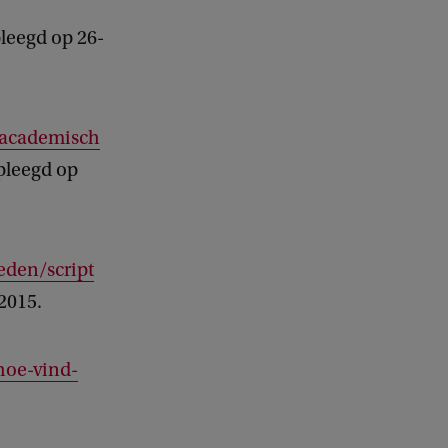
leegd op 26-
u/academisch
pleegd op
eden/script
2015.
hoe-vind-