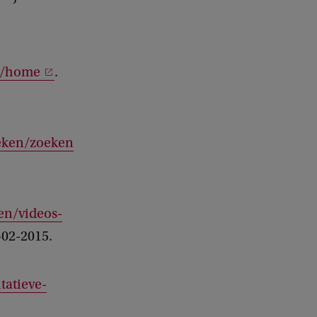
e/home
.
oeken/zoeken
en/videos-
-02-2015.
tatieve-