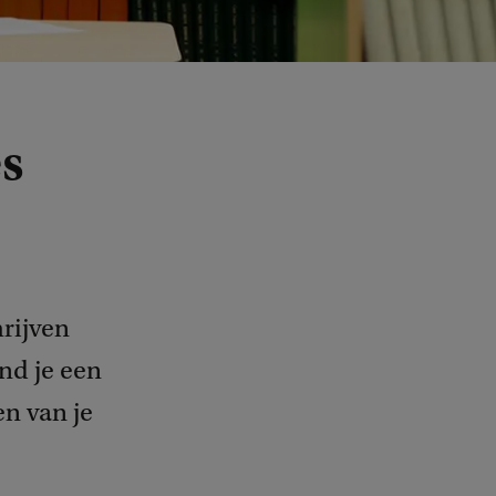
s
hrijven
nd je een
en van je