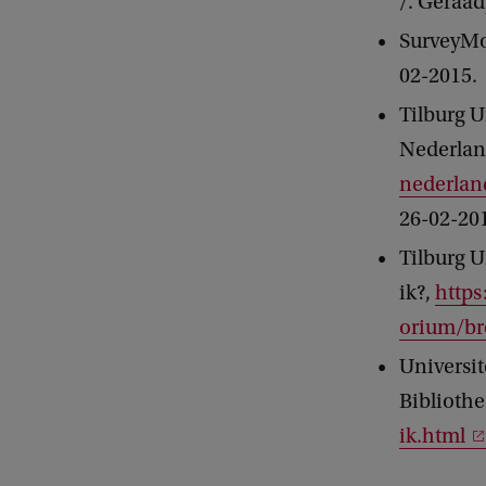
/. Geraad
SurveyMon
02-2015.
Tilburg U
Nederlan
nederlan
26-02-20
Tilburg U
ik?,
https
orium/br
Universit
Biblioth
ik.html