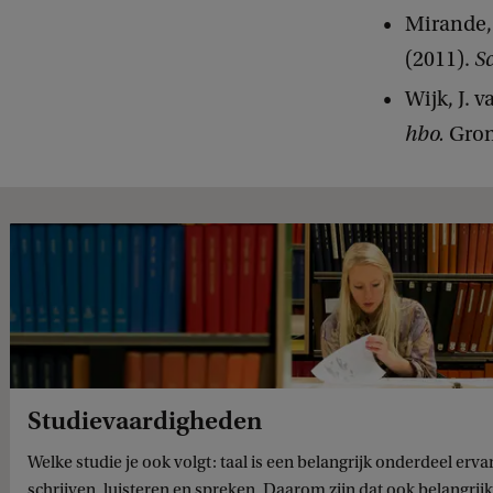
Mirande,
(2011).
S
Wijk, J. v
hbo.
Gron
Studievaardigheden
Welke studie je ook volgt: taal is een belangrijk onderdeel erv
schrijven, luisteren en spreken. Daarom zijn dat ook belangri