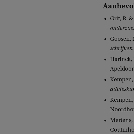
Aanbevol
Grit, R. &
onderzoe
Goosen, M
schrijven
Harinck, 
Apeldoor
Kempen, P
adviesku
Kempen, P
Noordhof
Mertens, 
Coutinho