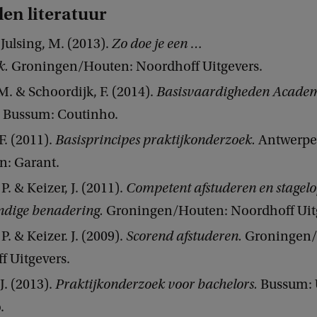
en literatuur
 Julsing, M. (2013).
Zo doe je een …
k.
Groningen/Houten: Noordhoff Uitgevers.
. & Schoordijk, F. (2014).
Basisvaardigheden Acade
.
Bussum: Coutinho.
F. (2011).
Basisprincipes praktijkonderzoek.
Antwerpe
n: Garant.
. & Keizer, J. (2011).
Competent afstuderen en stagel
ndige benadering.
Groningen/Houten: Noordhoff Uit
. & Keizer. J. (2009).
Scorend afstuderen.
Groningen/
f Uitgevers.
J. (2013).
Praktijkonderzoek voor bachelors.
Bussum: U
.