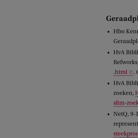
Geraadpl
Hbo Kenni
Geraadpl
HvA Bibli
Refworks
.html
.
HvA Bibli
zoeken,
slim-zoe
NetQ, 9-1
represent
steekproe