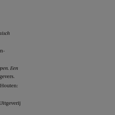
misch
n-
open. Een
gevers.
Houten:
itgeverij