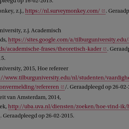
pleegd op 16-02-2015.
key, z.j.,
https://nl.surveymonkey.com/
. Geraadp
niversity, z.j. Academisch
ds,
https://sites.google.com/a/tilburguniversity.ed
ds/academische-frases/theoretisch-kader
. Geraad
15.
niversity, 2015, Hoe refereer
://www.tilburguniversity.edu/nl/studenten/vaardigh
onvermelding/refereren
/. Geraadpleegd op 26-02-
eit van Amsterdam, 2014,
eek,
http://uba.uva.nl/diensten/zoeken/hoe-vind-ik/
. Geraadpleegd op 26-02-2015.