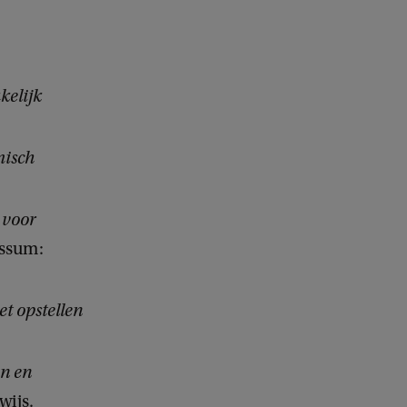
kelijk
misch
 voor
ssum:
t opstellen
n en
ijs.