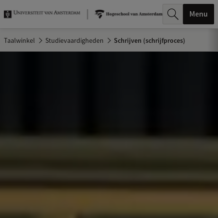
k
Menu
.
Taalwinkel
Studievaardigheden
Schrijven (schrijfproces)
.
.