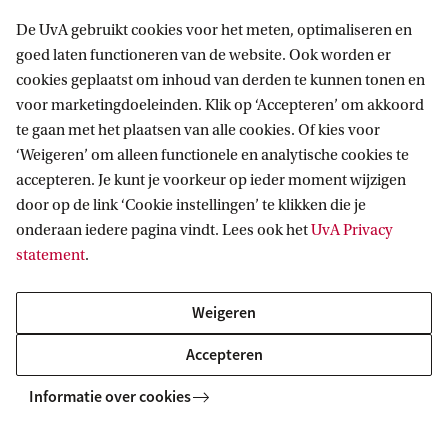
is, kun je een goede tekst schrijven. Besteed
De UvA gebruikt cookies voor het meten, optimaliseren en
daarom veel aandacht aan het goed lezen en
goed laten functioneren van de website. Ook worden er
doorgronden van de opdracht. Wanneer die
cookies geplaatst om inhoud van derden te kunnen tonen en
voor marketingdoeleinden. Klik op ‘Accepteren’ om akkoord
niet helder is verwoord, of je begrijpt niet
te gaan met het plaatsen van alle cookies. Of kies voor
precies wat je moet doen, vraag dan aan je
‘Weigeren’ om alleen functionele en analytische cookies te
docent wat de bedoeling is. Maak duidelijke
accepteren. Je kunt je voorkeur op ieder moment wijzigen
door op de link ‘Cookie instellingen’ te klikken die je
afspraken; zo voorkom je veel gedoe achteraf.
onderaan iedere pagina vindt. Lees ook het
UvA Privacy
De meeste studies hebben bovendien
statement
.
protocollen of voorschriften die bijvoorbeeld in
de studiegids staan.
Weigeren
Accepteren
Ik heb geen talent voor schrijven; het kost me
zo veel tijd
Informatie over cookies
Je hoeft ook helemaal geen talent te hebben, want