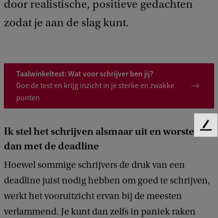
door realistische, positieve gedachten
zodat je aan de slag kunt.
Taalwinkeltest: Wat voor schrijver ben jij?
Doe de test en krijg inzicht in je sterke en zwakke
punten
Ik stel het schrijven alsmaar uit en worstel
F
e
dan met de deadline
e
d
Hoewel sommige schrijvers de druk van een
b
deadline juist nodig hebben om goed te schrijven,
a
c
werkt het vooruitzicht ervan bij de meesten
k
verlammend. Je kunt dan zelfs in paniek raken