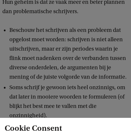
Hun geheim is dat ze vaak meer en beter plannen
dan problematische schrijvers.
Beschouw het schrijven als een probleem dat
opgelost moet worden: schrijven is niet alleen
uitschrijven, maar er zijn periodes waarin je
flink moet nadenken over de verbanden tussen
diverse onderdelen, de argumenten bij je
mening of de juiste volgorde van de informatie.
Soms schrijf je gewoon iets heel onzinnigs, om
dat later in mooiere woorden te formuleren (of
blijkt het best mee te vallen met die
onzinnigheid).
Alleen wanneer je helder hebt wat de bedoeling
Cookie Consent